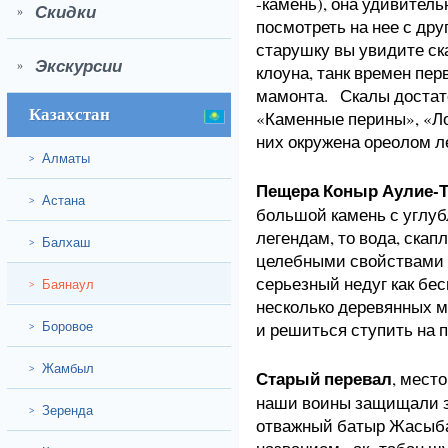
-камень), она удивитель
Скидки
»
посмотреть на нее с др
старушку вы увидите ск
Экскурсии
»
клоуна, танк времен пе
мамонта. Скалы достат
Казахстан
«Каменные перины», «Ло
них окружена ореолом л
Алматы
>
Пещера Коныр Аулие-Т
Астана
>
большой камень с углуб
легендам, то вода, ска
Балхаш
>
целебными свойствами 
серьезный недуг как бес
Баянаул
>
несколько деревянных мо
Боровое
и решиться ступить на 
>
Жамбыл
>
Старый перевал
, мест
наши воины защищали з
Зеренда
>
отважный батыр Жасыбай