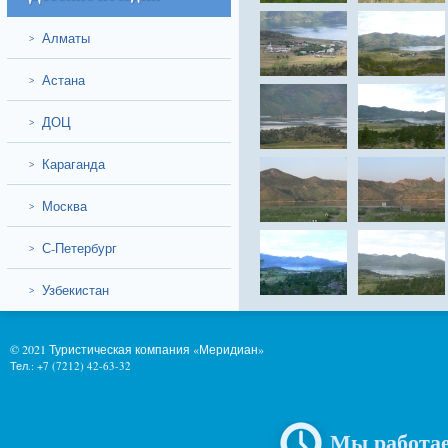
Алматы
>
Астана
>
ДОЦ
>
Караганда
>
Москва
>
С-Петербург
>
Узбекистан
>
© 2021 Туристическая компания «Меридиан»
Тел.: +7 (7212) 42-63-32
Мы работае