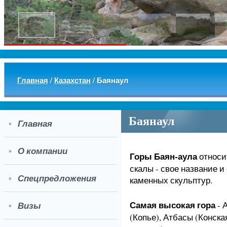
Главная
/
Казахстан
/
Баянаул
Баянаул
Главная
»
О компании
»
Горы Баян-аула
относит
скалы - свое название и
Спецпредложения
каменных скульптур.
»
Самая высокая гора
- 
Визы
»
(Копье), Атбасы (Конска