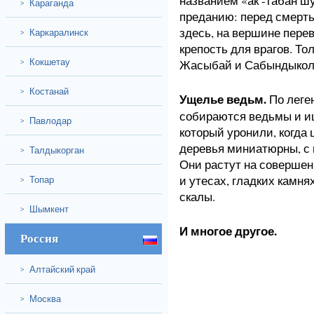
названием «ак -табан ш
Караганда
>
преданию: перед смерт
здесь, на вершине перев
Каркаралинск
>
крепость для врагов. То
Кокшетау
Жасыбай и Сабындыколь
>
Костанай
>
Ущелье ведьм.
По леген
собираются ведьмы и и
Павлодар
>
который уронили, когда
деревья миниатюрны, с 
Талдыкорган
>
Они растут на совершен
и утесах, гладких камня
Топар
>
скалы.
Шымкент
>
И многое другое.
Россия
Алтайский край
>
Москва
>