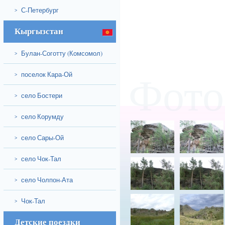
С-Петербург
>
Кыргызстан
Булан-Соготту (Комсомол)
>
поселок Кара-Ой
Фото
>
село Бостери
>
село Корумду
>
село Сары-Ой
>
село Чок-Тал
>
село Чолпон-Ата
>
Чок-Тал
>
Детские поездки